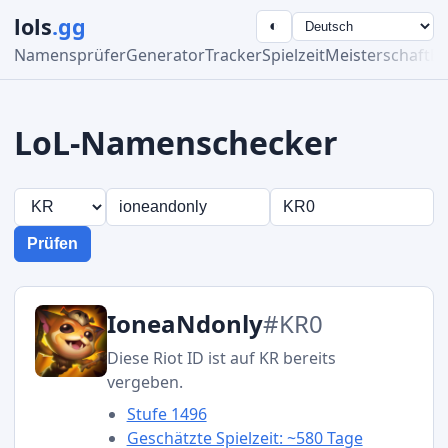
lols
.gg
◐
Namensprüfer
Generator
Tracker
Spielzeit
Meisterschaft
Be
LoL-Namenschecker
Prüfen
IoneaNdonly
#KR0
Diese Riot ID ist auf KR bereits
vergeben.
Stufe 1496
Geschätzte Spielzeit: ~580 Tage