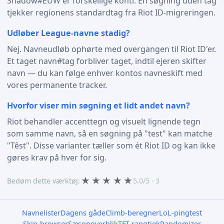
Shadow#EUW er forskellige konti. En søgning uden tag
tjekker regionens standardtag fra Riot ID-migreringen.
Udløber League-navne stadig?
Nej. Navneudløb ophørte med overgangen til Riot ID'er.
Et taget navn#tag forbliver taget, indtil ejeren skifter
navn — du kan følge enhver kontos navneskift med
vores permanente tracker.
Hvorfor viser min søgning et lidt andet navn?
Riot behandler accenttegn og visuelt lignende tegn
som samme navn, så en søgning på "test" kan matche
"Têst". Disse varianter tæller som ét Riot ID og kan ikke
gøres krav på hver for sig.
★
★
★
★
★
Bedøm dette værktøj:
5.0/5 · 3
Navnelister
Dagens gåde
Climb-beregner
LoL-pingtest
Skin-browser
Sæsonoverblik
TFT-rangtjek
Randomizer