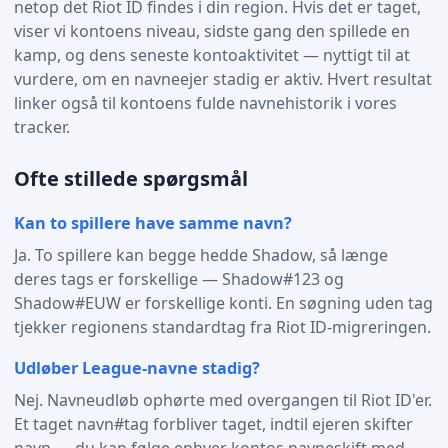
netop det Riot ID findes i din region. Hvis det er taget,
viser vi kontoens niveau, sidste gang den spillede en
kamp, og dens seneste kontoaktivitet — nyttigt til at
vurdere, om en navneejer stadig er aktiv. Hvert resultat
linker også til kontoens fulde navnehistorik i vores
tracker.
Ofte stillede spørgsmål
Kan to spillere have samme navn?
Ja. To spillere kan begge hedde Shadow, så længe
deres tags er forskellige — Shadow#123 og
Shadow#EUW er forskellige konti. En søgning uden tag
tjekker regionens standardtag fra Riot ID-migreringen.
Udløber League-navne stadig?
Nej. Navneudløb ophørte med overgangen til Riot ID'er.
Et taget navn#tag forbliver taget, indtil ejeren skifter
navn — du kan følge enhver kontos navneskift med