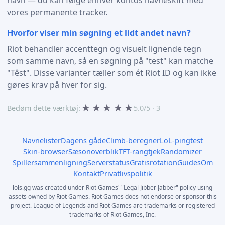
vores permanente tracker.
Hvorfor viser min søgning et lidt andet navn?
Riot behandler accenttegn og visuelt lignende tegn
som samme navn, så en søgning på "test" kan matche
"Têst". Disse varianter tæller som ét Riot ID og kan ikke
gøres krav på hver for sig.
★
★
★
★
★
Bedøm dette værktøj:
5.0/5 · 3
Navnelister
Dagens gåde
Climb-beregner
LoL-pingtest
Skin-browser
Sæsonoverblik
TFT-rangtjek
Randomizer
Spillersammenligning
Serverstatus
Gratisrotation
Guides
Om
Kontakt
Privatlivspolitik
lols.gg was created under Riot Games' "Legal Jibber Jabber" policy using
assets owned by Riot Games. Riot Games does not endorse or sponsor this
project. League of Legends and Riot Games are trademarks or registered
trademarks of Riot Games, Inc.