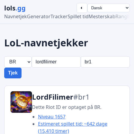
lols
.gg
◐
Navnetjek
Generator
Tracker
Spillet tid
Mesterskab
Ranglist
LoL-navnetjekker
Tjek
LordFilimer
#br1
Dette Riot ID er optaget på BR.
Niveau 1657
Estimeret spillet tid: ~642 dage
(15,410 timer)